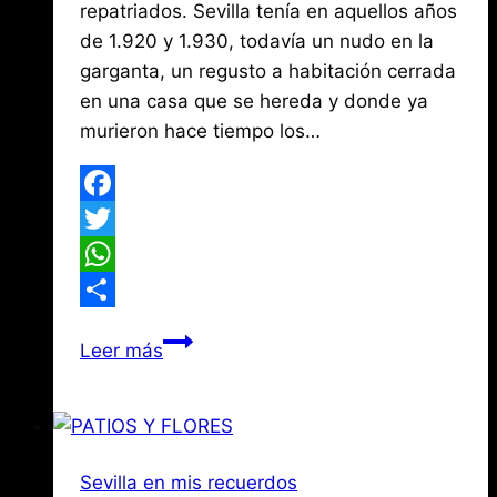
Mena
3,
repatriados. Sevilla tenía en aquellos años
2026
de 1.920 y 1.930, todavía un nudo en la
garganta, un regusto a habitación cerrada
en una casa que se hereda y donde ya
murieron hace tiempo los…
Facebook
Twitter
WhatsApp
Compartir
Sevilla
Leer más
y
la
Nostalgia
de
Sevilla en mis recuerdos
las