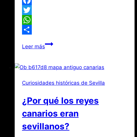
Facebook
Twitter
WhatsApp
Compartir
La
Leer más
leyenda
del
túmulo
de
Curiosidades históricas de Sevilla
Felipe
II
¿Por qué los reyes
canarios eran
sevillanos?