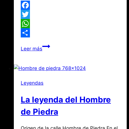
Facebook
Twitter
WhatsApp
Compartir
Tres
Leer más
cartas
de
Narciso
Campillo
Leyendas
sobre
la
La leyenda del Hombre
muerte
de
de Piedra
Becquer.
(I)
Por
mayo
Origen de la calle Hombre de Piedra En el
Jose