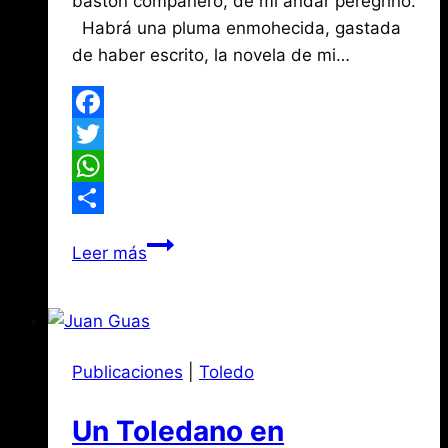
bastón compañero, de mi andar peregrino.
Habrá una pluma enmohecida, gastada
de haber escrito, la novela de mi…
Facebook
Twitter
WhatsApp
Compartir
El
Leer más
día
que
yo
me
Publicaciones
|
Toledo
muera….
Un Toledano en