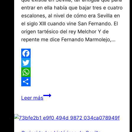
Mena
3,
entrar en ella había que bajar tres e cuatro
2026
escalones, al nivel de cómo era Sevilla en
el siglo XIII cuando vine San Fernando. El
origen tartésico del rey Melchor Y de
repente me dice Fernando Marmolejo,…
Facebook
Twitter
WhatsApp
Compartir
De
Leer más
Como
El
Rey
Melchor