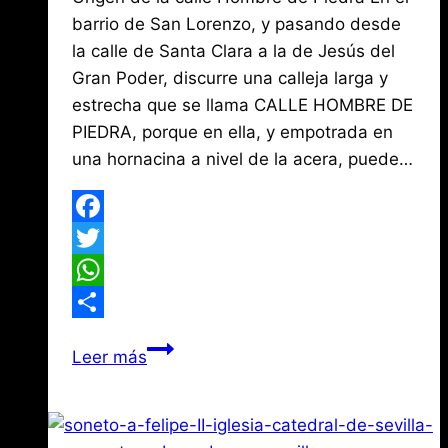
María
24,
barrio de San Lorenzo, y pasando desde
de
2019
la calle de Santa Clara a la de Jesús del
agosto
Mena
3,
Gran Poder, discurre una calleja larga y
2026
estrecha que se llama CALLE HOMBRE DE
PIEDRA, porque en ella, y empotrada en
una hornacina a nivel de la acera, puede…
Facebook
Twitter
WhatsApp
Compartir
La
Leer más
leyenda
del
Hombre