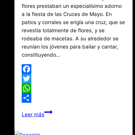
Mena
3,
flores prestaban un especialísimo adorno
2026
a la fiesta de las Cruces de Mayo. En
patios y corrales se erigía una cruz, que se
revestía totalmente de flores, y se
rodeaba de macetas. A su alrededor se
reunían los jóvenes para bailar y cantar,
constituyendo…
Facebook
Twitter
WhatsApp
Compartir
Las
Leer más
cruces
de