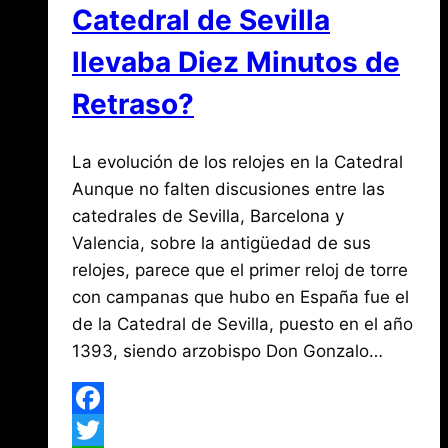
Catedral de Sevilla
llevaba Diez Minutos de
Retraso?
Por
abril
La evolución de los relojes en la Catedral
Jose
María
29,
Aunque no falten discusiones entre las
de
2017
catedrales de Sevilla, Barcelona y
agosto
Mena
3,
Valencia, sobre la antigüedad de sus
2026
relojes, parece que el primer reloj de torre
con campanas que hubo en España fue el
de la Catedral de Sevilla, puesto en el año
1393, siendo arzobispo Don Gonzalo…
Facebook