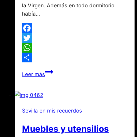
la Virgen. Además en todo dormitorio
había…
Facebook
Twitter
WhatsApp
Compartir
Muebles
Leer más
y
utensilios
domésticos
(y
Sevilla en mis recuerdos
III)
Muebles y utensilios