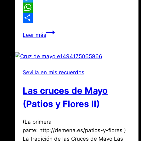
Twitter
WhatsApp
Compartir
Patios
Leer más
y
Flores
de
Sevilla
Sevilla en mis recuerdos
(I)
Las cruces de Mayo
(Patios y Flores II)
Por
mayo
(La primera
Jose
María
7,
parte: http://demena.es/patios-y-flores )
de
2017
La tradición de las Cruces de Mayo Las
agosto