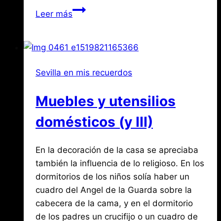
Compartir
Muebles
Leer más
y
utensilios
domésticos
(I)
Sevilla en mis recuerdos
Muebles y utensilios
domésticos (y III)
Por
febrero
En la decoración de la casa se apreciaba
Jose
María
28,
también la influencia de lo religioso. En los
de
2018
dormitorios de los niños solía haber un
agosto
Mena
3,
cuadro del Angel de la Guarda sobre la
2026
cabecera de la cama, y en el dormitorio
de los padres un crucifijo o un cuadro de