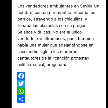
Por
julio
Los vendedores ambulantes en Sevilla Un
Jose
María
6,
hombre, con una trompetita, recorría los
de
2017
barrios, atrayendo a los chiquillos, y
agosto
Mena
3,
llenaba las plazuelas con su pregón:
2026
Salaitos y dulces. No era el único
vendedor de altramuces, pues también
había una mujer que adelantándose en
casi medio siglo a los modernos
cantautores de la «canción protesta»
político-social, pregonaba…
Facebook
Twitter
WhatsApp
Compartir