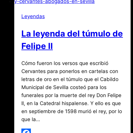
de
Piedra
Leyendas
La leyenda del túmulo de
Felipe II
Por
junio
Cómo fueron los versos que escribió
Jose
María
22,
Cervantes para ponerlos en cartelas con
de
2019
letras de oro en el túmulo que el Cabildo
agosto
Mena
3,
Municipal de Sevilla costeó para los
2026
funerales por la muerte del rey Don Felipe
II, en la Catedral hispalense. Y ello es que
en septiembre de 1598 murió el rey, por lo
que la…