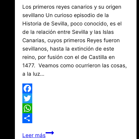
Por
julio
Los primeros reyes canarios y su origen
Jose
María
14,
sevillano Un curioso episodio de la
de
2019
Historia de Sevilla, poco conocido, es el
agosto
Mena
3,
de la relación entre Sevilla y las Islas
2026
Canarias, cuyos primeros Reyes fueron
sevillanos, hasta la extinción de este
reino, por fusión con el de Castilla en
1477. Veamos como ocurrieron las cosas,
a la luz…
Facebook
Twitter
WhatsApp
Compartir
¿Por
Leer más