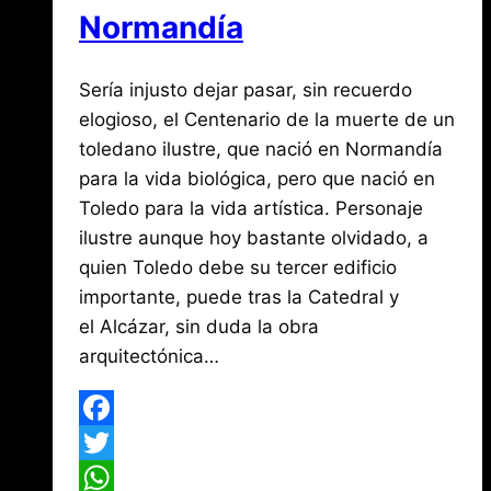
Normandía
Por
diciembre
Sería injusto dejar pasar, sin recuerdo
Jose
María
10,
elogioso, el Centenario de la muerte de un
de
2018
toledano ilustre, que nació en Normandía
agosto
Mena
3,
para la vida biológica, pero que nació en
2026
Toledo para la vida artística. Personaje
ilustre aunque hoy bastante olvidado, a
quien Toledo debe su tercer edificio
importante, puede tras la Catedral y
el Alcázar, sin duda la obra
arquitectónica…
Facebook
Twitter