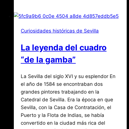
qué
los
reyes
canarios
Curiosidades históricas de Sevilla
eran
sevillanos?
La leyenda del cuadro
“de la gamba”
Por
julio
La Sevilla del siglo XVI y su esplendor En
Jose
María
22,
el año de 1584 se encontraban dos
de
2019
grandes pintores trabajando en la
agosto
Mena
3,
Catedral de Sevilla. Era la época en que
2026
Sevilla, con la Casa de Contratación, el
Puerto y la Flota de Indias, se había
convertido en la ciudad más rica del