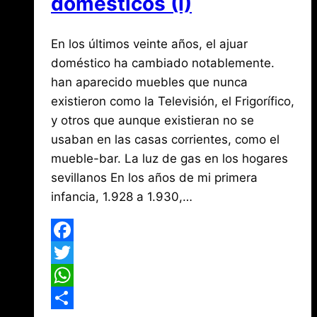
domésticos (I)
Por
febrero
En los últimos veinte años, el ajuar
Jose
María
28,
doméstico ha cambiado notablemente.
de
2018
han aparecido muebles que nunca
agosto
Mena
3,
existieron como la Televisión, el Frigorífico,
2026
y otros que aunque existieran no se
usaban en las casas corrientes, como el
mueble-bar. La luz de gas en los hogares
sevillanos En los años de mi primera
infancia, 1.928 a 1.930,…
Facebook
Twitter
WhatsApp