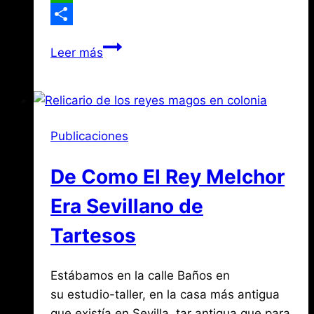
WhatsApp
Compartir
Un
Leer más
Toledano
en
Normandía
Publicaciones
De Como El Rey Melchor
Era Sevillano de
Tartesos
Por
enero
Estábamos en la calle Baños en
Jose
María
5,
su estudio-taller, en la casa más antigua
de
2019
que existía en Sevilla, tar antigua que para
agosto