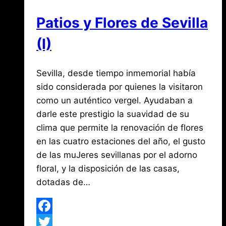
Colonias
Patios y Flores de Sevilla
(I)
Por
abril
Sevilla, desde tiempo inmemorial había
Jose
María
29,
sido considerada por quienes la visitaron
de
2017
como un auténtico vergel. Ayudaban a
agosto
Mena
3,
darle este prestigio la suavidad de su
2026
clima que permite la renovación de flores
en las cuatro estaciones del año, el gusto
de las muJeres sevillanas por el adorno
floral, y la disposición de las casas,
dotadas de…
Facebook