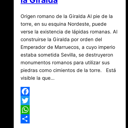
Por
junio
Origen romano de la Giralda Al pie de la
Jose
María
19,
torre, en su esquina Nordeste, puede
de
2017
verse la existencia de lápidas romanas. Al
agosto
Mena
3,
construirse la Giralda por orden del
2026
Emperador de Marruecos, a cuyo imperio
estaba sometida Sevilla, se destruyeron
monumentos romanos para utilizar sus
piedras como cimientos de la torre. Está
visible la que…
Facebook
Twitter
WhatsApp