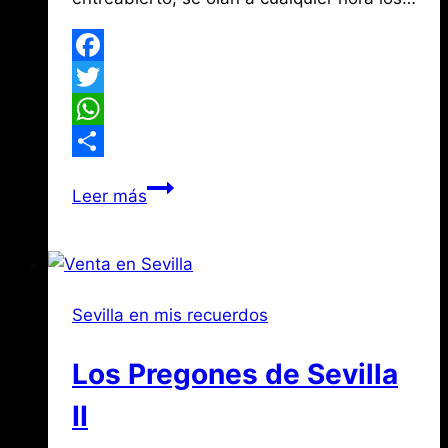
Facebook
Twitter
WhatsApp
Compartir
Los
Leer más
pregones
de
Sevilla
I
Sevilla en mis recuerdos
Los Pregones de Sevilla
II