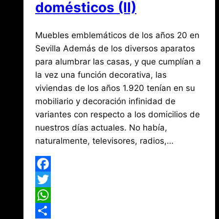
domésticos (II)
Por
febrero
Muebles emblemáticos de los años 20 en
Jose
María
28,
Sevilla Además de los diversos aparatos
de
2018
para alumbrar las casas, y que cumplían a
agosto
Mena
3,
la vez una función decorativa, las
2026
viviendas de los años 1.920 tenían en su
mobiliario y decoración infinidad de
variantes con respecto a los domicilios de
nuestros días actuales. No había,
naturalmente, televisores, radios,…
Facebook
Twitter
WhatsApp