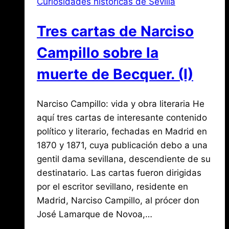
Curiosidades históricas de Sevilla
Era
Sevillano
Tres cartas de Narciso
de
Tartesos
Campillo sobre la
muerte de Becquer. (I)
Por
febrero
Narciso Campillo: vida y obra literaria He
Jose
María
17,
aquí tres cartas de interesante contenido
de
2019
político y literario, fechadas en Madrid en
agosto
Mena
3,
1870 y 1871, cuya publicación debo a una
2026
gentil dama sevillana, descendiente de su
destinatario. Las cartas fueron dirigidas
por el escritor sevillano, residente en
Madrid, Narciso Campillo, al prócer don
José Lamarque de Novoa,…