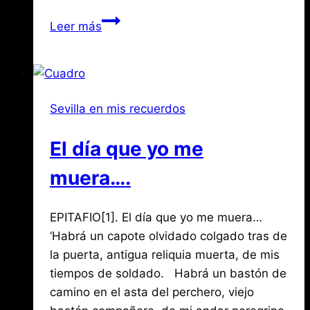
Compartir
Muebles
Leer más
y
utensilios
domésticos
(II)
Sevilla en mis recuerdos
El día que yo me
muera….
Por
octubre
EPITAFIO[1]. El día que yo me muera…
Jose
María
4,
‘Habrá un capote olvidado colgado tras de
de
2018
la puerta, antigua reliquia muerta, de mis
agosto
Mena
3,
tiempos de soldado. Habrá un bastón de
2026
camino en el asta del perchero, viejo