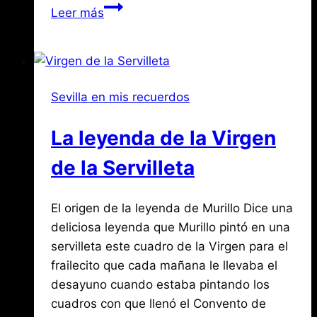
Los
Leer más
Pregones
de
Sevilla
II
Sevilla en mis recuerdos
La leyenda de la Virgen
de la Servilleta
Por
noviembre
El origen de la leyenda de Murillo Dice una
Jose
María
18,
deliciosa leyenda que Murillo pintó en una
de
2017
servilleta este cuadro de la Virgen para el
agosto
Mena
3,
frailecito que cada mañana le llevaba el
2026
desayuno cuando estaba pintando los
cuadros con que llenó el Convento de