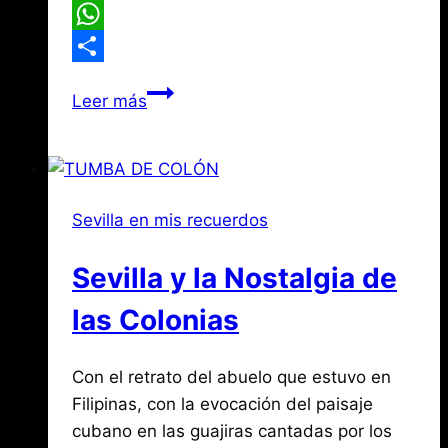
Twitter
WhatsApp
Compartir
¿Por
Leer más
Qué
el
Reloj
de
Sevilla en mis recuerdos
la
Catedral
Sevilla y la Nostalgia de
de
Sevilla
las Colonias
llevaba
Diez
Por
abril
Con el retrato del abuelo que estuvo en
Jose
Minutos
María
29,
Filipinas, con la evocación del paisaje
de
de
2017
cubano en las guajiras cantadas por los
agosto
Retraso?