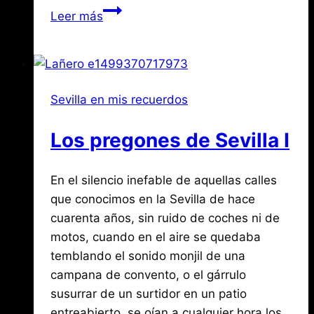
Compartir
Las
Leer más
lápidas
romanas
de
la
Sevilla en mis recuerdos
Giralda
Los pregones de Sevilla I
Por
julio
En el silencio inefable de aquellas calles
Jose
María
6,
que conocimos en la Sevilla de hace
de
2017
cuarenta años, sin ruido de coches ni de
agosto
Mena
3,
motos, cuando en el aire se quedaba
2026
temblando el sonido monjil de una
campana de convento, o el gárrulo
susurrar de un surtidor en un patio
entreabierto, se oían a cualquier hora los…