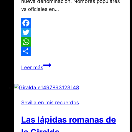
nueva denominación. Nombres populares
vs oficiales en…
Facebook
Twitter
WhatsApp
Compartir
Las
Leer más
calles
que
ya
no
Sevilla en mis recuerdos
existen
en
Las lápidas romanas de
Sevilla
la Giralda