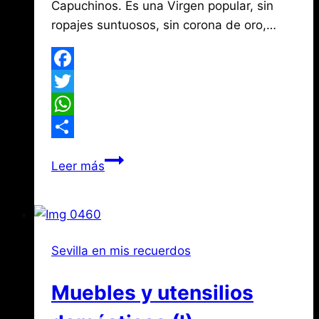
Capuchinos. Es una Virgen popular, sin
ropajes suntuosos, sin corona de oro,…
Facebook
Twitter
WhatsApp
Compartir
La
Leer más
leyenda
de
la
Virgen
Sevilla en mis recuerdos
de
la
Muebles y utensilios
Servilleta