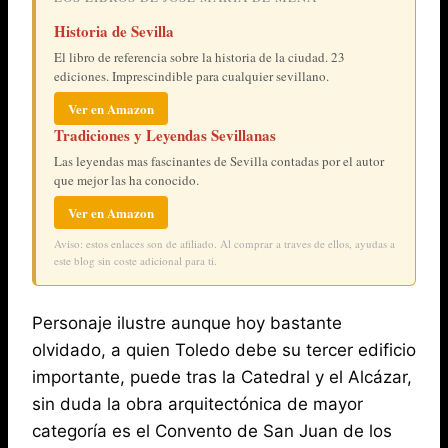
Historia de Sevilla
El libro de referencia sobre la historia de la ciudad. 23
ediciones. Imprescindible para cualquier sevillano.
Ver en Amazon
Tradiciones y Leyendas Sevillanas
Las leyendas mas fascinantes de Sevilla contadas por el autor
que mejor las ha conocido.
Ver en Amazon
Aviso: estos enlaces son de afiliado. Al comprar a traves de ellos, ayudas a
este blog sin coste adicional para ti.
Personaje ilustre aunque hoy bastante
olvidado, a quien Toledo debe su tercer edificio
importante, puede tras la Catedral y el Alcázar,
sin duda la obra arquitectónica de mayor
categoría es el Convento de San Juan de los