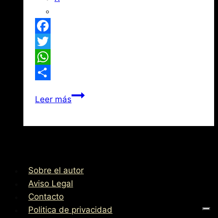
Facebook
Twitter
WhatsApp
Compartir
A
Leer más
Hércules
y
César,
Padres
de
Sobre el autor
Sevilla
Aviso Legal
Contacto
Politica de privacidad