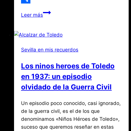
Compartir
Los
Leer más
pregones
de
Sevilla
I
Sevilla en mis recuerdos
Los ninos heroes de Toledo
en 1937: un episodio
olvidado de la Guerra Civil
Por
febrero
Un episodio poco conocido, casi ignorado,
Jose
María
3,
de la guerra civil, es el de los que
de
2026
denominamos «Niños Héroes de Toledo»,
agosto
Mena
3,
suceso que queremos reseñar en estas