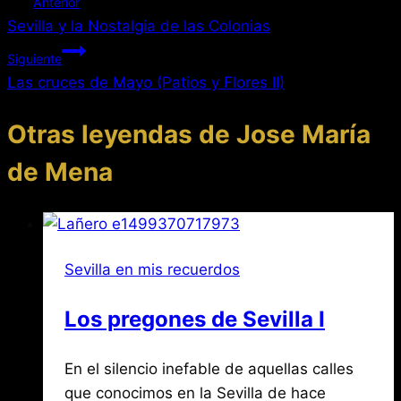
Navegación
Anterior
entrada:
Sevilla y la Nostalgia de las Colonias
de
Siguiente
entradas
Las cruces de Mayo (Patios y Flores II)
Otras leyendas de Jose María
de Mena
Sevilla en mis recuerdos
Los pregones de Sevilla I
Por
julio
En el silencio inefable de aquellas calles
Jose
María
6,
que conocimos en la Sevilla de hace