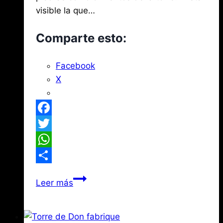
visible la que…
Comparte esto:
Facebook
X
Facebook
Twitter
WhatsApp
Compartir
Las
Leer más
lápidas
romanas
de