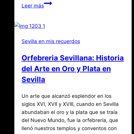
Los
Leer más
ninos
heroes
de
Toledo
Sevilla en mis recuerdos
en
1937:
Orfebreria Sevillana: Historia
un
del Arte en Oro y Plata en
episodio
olvidado
Sevilla
de
la
Por
septiembre
Un arte que alcanzó esplendor en los
Jose
Guerra
María
1,
siglos XVI, XVII y XVIII, cuando en Sevilla
Civil
de
2024
abundaban el oro y la plata que se traía
agosto
Mena
3,
del Nuevo Mundo, fue la orfebrería, que
2026
llenó nuestros templos y conventos con