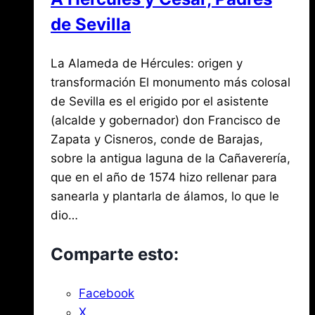
Don
de Sevilla
Fadrique?
Por
septiembre
La Alameda de Hércules: origen y
Jose
María
5,
transformación El monumento más colosal
de
2021
de Sevilla es el erigido por el asistente
agosto
Mena
3,
(alcalde y gobernador) don Francisco de
2026
Zapata y Cisneros, conde de Barajas,
sobre la antigua laguna de la Cañaverería,
que en el año de 1574 hizo rellenar para
sanearla y plantarla de álamos, lo que le
dio…
Comparte esto:
Facebook
X