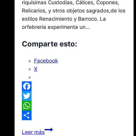
riquísimas Custodias, Cálices, Copones,
Relicarios, y otros objetos sagrados,de los
estilos Renacimiento y Barroco. La
orfebrería experimenta un…
Comparte esto:
Facebook
X
Facebook
Twitter
WhatsApp
Compartir
Orfebreria
Leer más