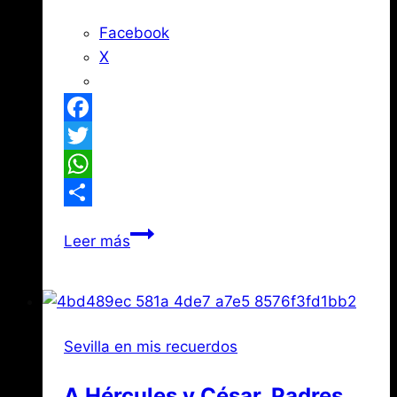
Facebook
X
Facebook
Twitter
WhatsApp
Compartir
¿Conocen
Leer más
la
Leyenda
de
la
Sevilla en mis recuerdos
Torre
de
A Hércules y César, Padres