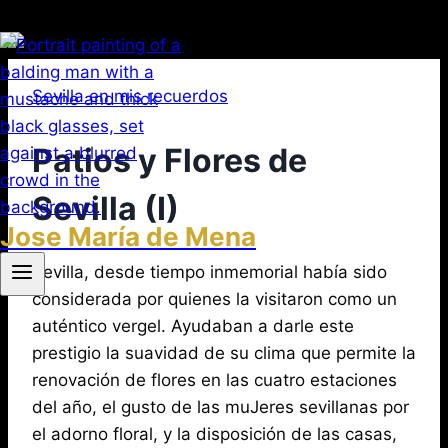
Saltar
al
Sevilla en mis recuerdos
contenido
Patios y Flores de
Sevilla (I)
Jose María de Mena
Por
abril
Sevilla, desde tiempo inmemorial había sido
Jose
María
29,
considerada por quienes la visitaron como un
de
2017
auténtico vergel. Ayudaban a darle este
agosto
Mena
3,
prestigio la suavidad de su clima que permite la
2026
renovación de flores en las cuatro estaciones
del año, el gusto de las muJeres sevillanas por
el adorno floral, y la disposición de las casas,