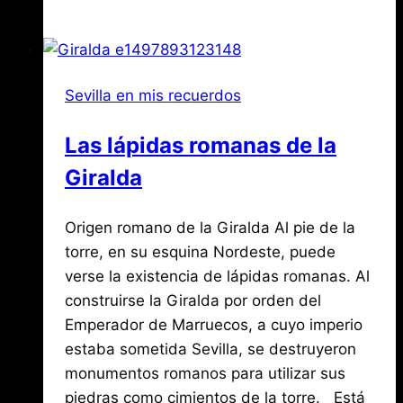
Sevillana:
Historia
del
Arte
Sevilla en mis recuerdos
en
Oro
Las lápidas romanas de la
y
Giralda
Plata
en
Sevilla
Por
junio
Origen romano de la Giralda Al pie de la
Jose
María
19,
torre, en su esquina Nordeste, puede
de
2017
verse la existencia de lápidas romanas. Al
agosto
Mena
3,
construirse la Giralda por orden del
2026
Emperador de Marruecos, a cuyo imperio
estaba sometida Sevilla, se destruyeron
monumentos romanos para utilizar sus
piedras como cimientos de la torre. Está