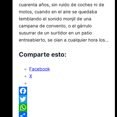
de
2017
cuarenta años, sin ruido de coches ni de
agosto
Mena
3,
motos, cuando en el aire se quedaba
2026
temblando el sonido monjil de una
campana de convento, o el gárrulo
susurrar de un surtidor en un patio
entreabierto, se oían a cualquier hora los…
Comparte esto:
Facebook
X
Facebook
Twitter
WhatsApp