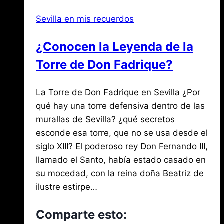
la
Sevilla en mis recuerdos
Giralda
¿Conocen la Leyenda de la
Torre de Don Fadrique?
Por
noviembre
La Torre de Don Fadrique en Sevilla ¿Por
Jose
María
2,
qué hay una torre defensiva dentro de las
de
2020
murallas de Sevilla? ¿qué secretos
agosto
Mena
3,
esconde esa torre, que no se usa desde el
2026
siglo XIII? El poderoso rey Don Fernando III,
llamado el Santo, había estado casado en
su mocedad, con la reina doña Beatriz de
ilustre estirpe…
Comparte esto: