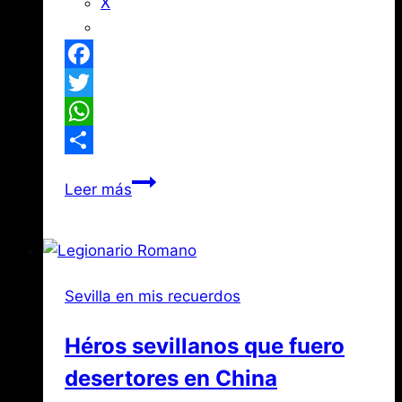
X
Facebook
Twitter
WhatsApp
Compartir
Un
Leer más
enigma
de
la
propiedad
Sevilla en mis recuerdos
urbana
Héros sevillanos que fuero
desertores en China