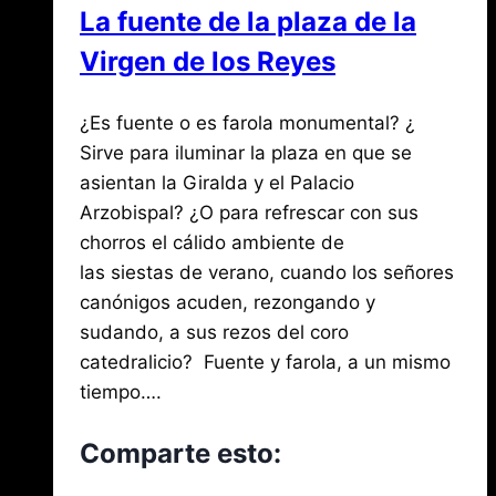
La fuente de la plaza de la
Virgen de los Reyes
Por
agosto
¿Es fuente o es farola monumental? ¿
Jose
María
3,
Sirve para iluminar la plaza en que se
de
2021
asientan la Giralda y el Palacio
agosto
Mena
3,
Arzobispal? ¿O para refrescar con sus
2026
chorros el cálido ambiente de
las siestas de verano, cuando los señores
canónigos acuden, rezongando y
sudando, a sus rezos del coro
catedralicio? Fuente y farola, a un mismo
tiempo….
Comparte esto: