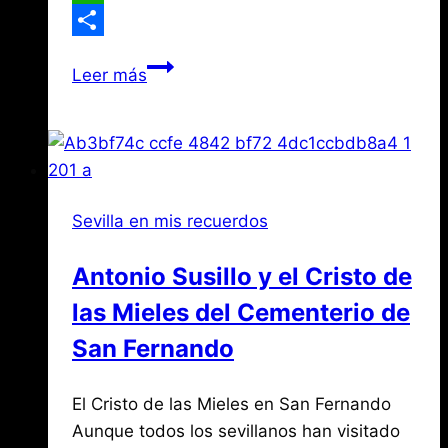
WhatsApp
Compartir
Las
Leer más
lápidas
romanas
de
la
Giralda
Sevilla en mis recuerdos
Antonio Susillo y el Cristo de
las Mieles del Cementerio de
San Fernando
Por
abril
El Cristo de las Mieles en San Fernando
Jose
María
9,
Aunque todos los sevillanos han visitado