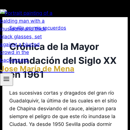
Saltar
al
Sevilla en mis recuerdos
contenido
Crónica de la Mayor
Inundación del Siglo XX
Jose María de Mena
en 1961
Por
noviembre
Las sucesivas cortas y dragados del gran río
Jose
María
2,
Guadalquivir, la última de las cuales en el sitio
de
2019
de Chapina desviando el cauce, alejaron para
agosto
Mena
3,
siempre el peligro de que este río inundase la
2026
Ciudad. Ya desde 1950 Sevilla podía dormir