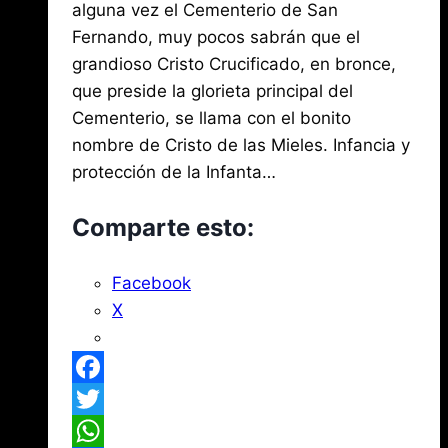
de
2025
alguna vez el Cementerio de San
agosto
Mena
3,
Fernando, muy pocos sabrán que el
2026
grandioso Cristo Crucificado, en bronce,
que preside la glorieta principal del
Cementerio, se llama con el bonito
nombre de Cristo de las Mieles. Infancia y
protección de la Infanta…
Comparte esto:
Facebook
X
Facebook
Twitter