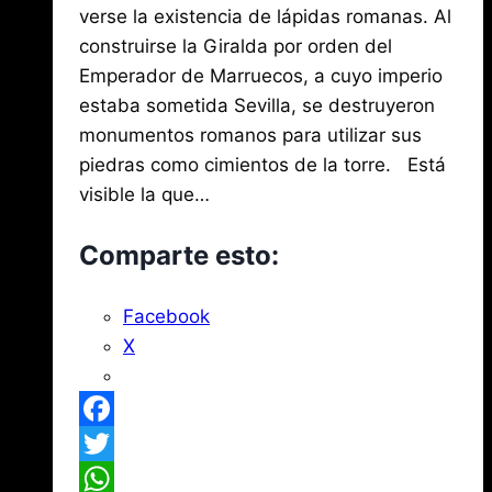
de
2017
verse la existencia de lápidas romanas. Al
agosto
Mena
3,
construirse la Giralda por orden del
2026
Emperador de Marruecos, a cuyo imperio
estaba sometida Sevilla, se destruyeron
monumentos romanos para utilizar sus
piedras como cimientos de la torre. Está
visible la que…
Comparte esto:
Facebook
X
Facebook
Twitter