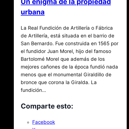
Un enigma de la propiedad
de
urbana
los
Reyes
Por
junio
La Real Fundición de Artillería o Fábrica
Jose
María
3,
de Artillería, está situada en el barrio de
de
2021
San Bernardo. Fue construida en 1565 por
agosto
Mena
3,
el fundidor Juan Morel, hijo del famoso
2026
Bartolomé Morel que además de los
mejores cañones de la época fundió nada
menos que el monumental Giraldillo de
bronce que corona la Giralda. La
fundición…
Comparte esto:
Facebook