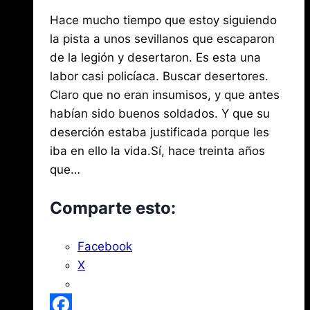
Por
noviembre
Hace mucho tiempo que estoy siguiendo
Jose
María
1,
la pista a unos sevillanos que escaparon
de
2019
de la legión y desertaron. Es esta una
agosto
Mena
3,
labor casi policíaca. Buscar desertores.
2026
Claro que no eran insumisos, y que antes
habían sido buenos soldados. Y que su
deserción estaba justificada porque les
iba en ello la vida.Sí, hace treinta años
que…
Comparte esto:
Facebook
X