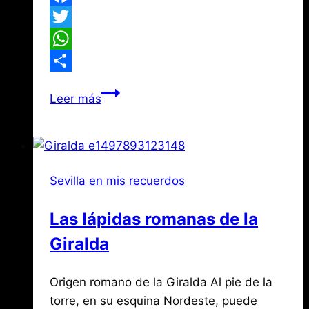
Facebook
Twitter
WhatsApp
Compartir
Héros
Leer más
sevillanos
que
fuero
desertores
Sevilla en mis recuerdos
en
China
Las lápidas romanas de la
Giralda
Por
junio
Origen romano de la Giralda Al pie de la
Jose
María
19,
torre, en su esquina Nordeste, puede