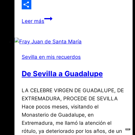
WhatsApp
Compartir
Antonio
Leer más
Susillo
y
el
Cristo
Sevilla en mis recuerdos
de
las
De Sevilla a Guadalupe
Mieles
del
Por
septiembre
LA CELEBRE VIRGEN DE GUADALUPE, DE
Jose
Cementerio
María
19,
EXTREMADURA, PROCEDE DE SEVILLA
de
de
2020
Hace pocos meses, visitando el
agosto
San
Mena
3,
Monasterio de Guadalupe, en
Fernando
2026
Extremadura, me llamó la atención el
rótulo, ya deteriorado por los años, de un