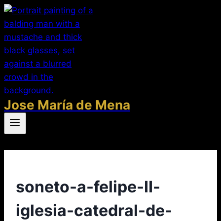
Saltar
al
contenido
Jose María de Mena
soneto-a-felipe-II-
iglesia-catedral-de-