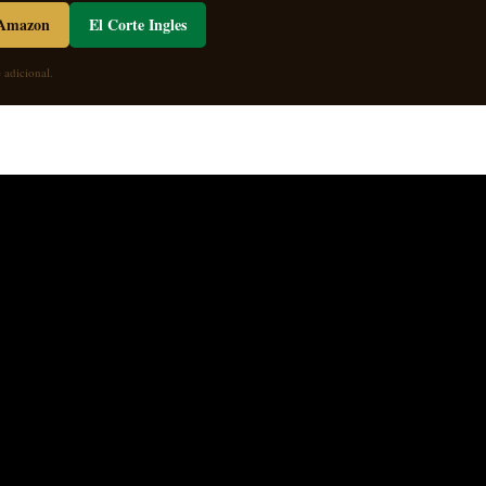
- Amazon
El Corte Ingles
 adicional.