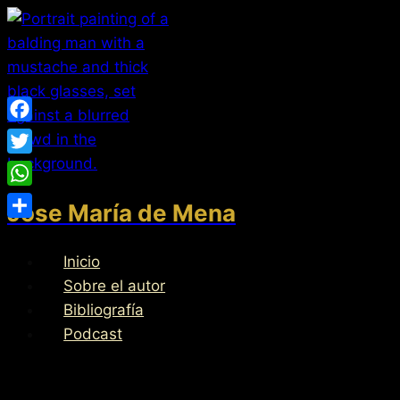
Saltar
al
contenido
Facebook
Twitter
WhatsApp
Jose María de Mena
Compartir
Inicio
Sobre el autor
Bibliografía
Podcast