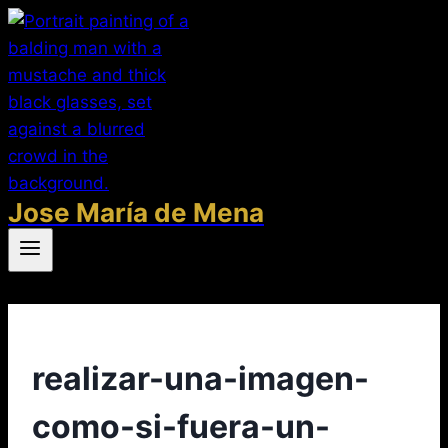
Saltar
al
contenido
Jose María de Mena
realizar-una-imagen-
como-si-fuera-un-