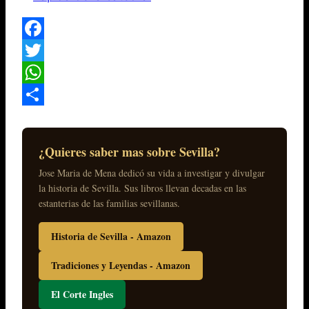
Facebook
Twitter
WhatsApp
Compartir
¿Quieres saber mas sobre Sevilla?
Jose Maria de Mena dedicó su vida a investigar y divulgar
la historia de Sevilla. Sus libros llevan decadas en las
estanterias de las familias sevillanas.
Historia de Sevilla - Amazon
Tradiciones y Leyendas - Amazon
El Corte Ingles