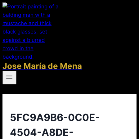
Saltar
al
contenido
Jose María de Mena
5FC9A9B6-0C0E-
4504-A8DE-