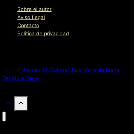
la
Sobre el autor
Catedral
Aviso Legal
de
Contacto
Sevilla
Politica de privacidad
llevaba
Diez
Minutos
de
Retraso?
© 2026
Asociación Cultural Jose María de Mena
;
David de Mena
Inicio