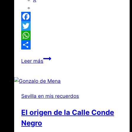
Facebook
Twitter
WhatsApp
Compartir
Antonio
Leer más
Susillo
y
el
Cristo
Sevilla en mis recuerdos
de
las
El origen de la Calle Conde
Mieles
Negro
del
Cementerio