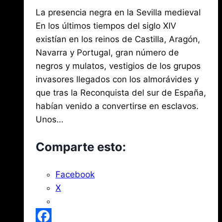
de
Por
noviembre
La presencia negra en la Sevilla medieval
Jose
San
María
15,
En los últimos tiempos del siglo XIV
Fernando
de
2020
existían en los reinos de Castilla, Aragón,
agosto
Mena
3,
Navarra y Portugal, gran número de
2026
negros y mulatos, vestigios de los grupos
invasores llegados con los almorávides y
que tras la Reconquista del sur de España,
habían venido a convertirse en esclavos.
Unos…
Comparte esto:
Facebook
X