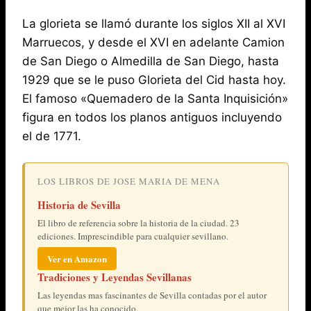
La glorieta se llamó durante los siglos XII al XVI
Marruecos, y desde el XVI en adelante Camion
de San Diego o Almedilla de San Diego, hasta
1929 que se le puso Glorieta del Cid hasta hoy.
El famoso «Quemadero de la Santa Inquisición»
figura en todos los planos antiguos incluyendo
el de 1771.
LOS LIBROS DE JOSE MARIA DE MENA
Historia de Sevilla
El libro de referencia sobre la historia de la ciudad. 23
ediciones. Imprescindible para cualquier sevillano.
Ver en Amazon
Tradiciones y Leyendas Sevillanas
Las leyendas mas fascinantes de Sevilla contadas por el autor
que mejor las ha conocido.