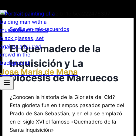
Saltar
al
Sevilla en mis recuerdos
contenido
El Quemadero de la
Inquisición y La
Jose María de Mena
Diócesis de Marruecos
Por
junio
¿Conocen la historia de la Glorieta del Cid?
Jose
María
1,
Esta glorieta fue en tiempos pasados parte del
de
2021
Prado de San Sebastián, y en ella se emplazó
agosto
Mena
3,
en el siglo XVI el famoso «Quemadero de la
2026
Santa Inquisición»