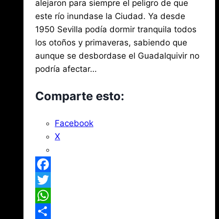
Mena
3,
alejaron para siempre el peligro de que
2026
este río inundase la Ciudad. Ya desde
1950 Sevilla podía dormir tranquila todos
los otoños y primaveras, sabiendo que
aunque se desbordase el Guadalquivir no
podría afectar…
Comparte esto:
Facebook
X
Facebook
Twitter
WhatsApp