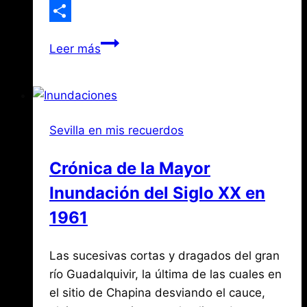
WhatsApp
Compartir
Héros
Leer más
sevillanos
que
fuero
desertores
Sevilla en mis recuerdos
en
China
Crónica de la Mayor
Inundación del Siglo XX en
1961
Por
noviembre
Las sucesivas cortas y dragados del gran
Jose
María
2,
río Guadalquivir, la última de las cuales en
de
2019
el sitio de Chapina desviando el cauce,
agosto