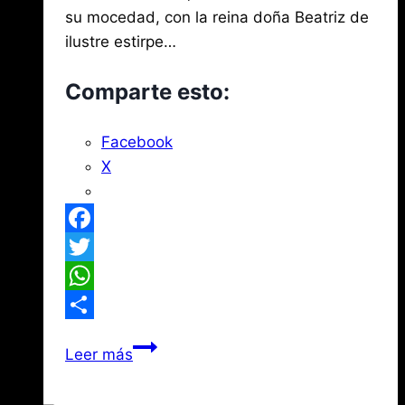
su mocedad, con la reina doña Beatriz de
ilustre estirpe…
Comparte esto:
Facebook
X
Facebook
Twitter
WhatsApp
Compartir
¿Conocen
Leer más
la
Leyenda