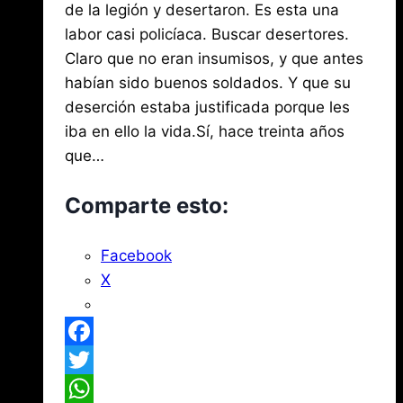
de
2019
de la legión y desertaron. Es esta una
agosto
Mena
3,
labor casi policíaca. Buscar desertores.
2026
Claro que no eran insumisos, y que antes
habían sido buenos soldados. Y que su
deserción estaba justificada porque les
iba en ello la vida.Sí, hace treinta años
que…
Comparte esto:
Facebook
X
Facebook
Twitter