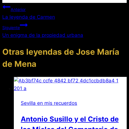
Navegación
Anterior
La leyenda de Carmen
de
Siguiente
entradas
Un enigma de la propiedad urbana
Otras leyendas de Jose María
de Mena
Sevilla en mis recuerdos
Antonio Susillo y el Cristo de