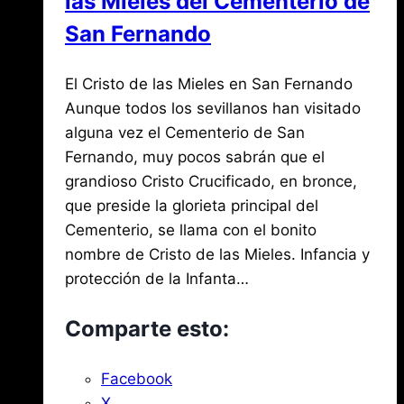
las Mieles del Cementerio de
San Fernando
Por
abril
El Cristo de las Mieles en San Fernando
Jose
María
9,
Aunque todos los sevillanos han visitado
de
2025
alguna vez el Cementerio de San
agosto
Mena
3,
Fernando, muy pocos sabrán que el
2026
grandioso Cristo Crucificado, en bronce,
que preside la glorieta principal del
Cementerio, se llama con el bonito
nombre de Cristo de las Mieles. Infancia y
protección de la Infanta…
Comparte esto:
Facebook
X