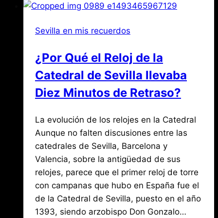
de
la
Sevilla en mis recuerdos
Torre
de
¿Por Qué el Reloj de la
Don
Catedral de Sevilla llevaba
Fadrique?
Diez Minutos de Retraso?
Por
abril
La evolución de los relojes en la Catedral
Jose
María
29,
Aunque no falten discusiones entre las
de
2017
catedrales de Sevilla, Barcelona y
agosto
Mena
3,
Valencia, sobre la antigüedad de sus
2026
relojes, parece que el primer reloj de torre
con campanas que hubo en España fue el
de la Catedral de Sevilla, puesto en el año
1393, siendo arzobispo Don Gonzalo…