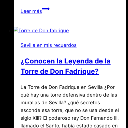
Compartir
Crónica
Leer más
de
la
Mayor
Inundación
Sevilla en mis recuerdos
del
Siglo
¿Conocen la Leyenda de la
XX
Torre de Don Fadrique?
en
1961
Por
noviembre
La Torre de Don Fadrique en Sevilla ¿Por
Jose
María
2,
qué hay una torre defensiva dentro de las
de
2020
murallas de Sevilla? ¿qué secretos
agosto
Mena
3,
esconde esa torre, que no se usa desde el
2026
siglo XIII? El poderoso rey Don Fernando III,
llamado el Santo, había estado casado en