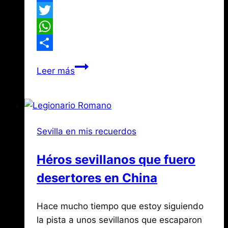
Facebook
Twitter
WhatsApp
Compartir
El
Leer más
origen
de
la
Calle
Sevilla en mis recuerdos
Conde
Negro
Héros sevillanos que fuero
desertores en China
Por
noviembre
Hace mucho tiempo que estoy siguiendo
Jose
María
1,
la pista a unos sevillanos que escaparon