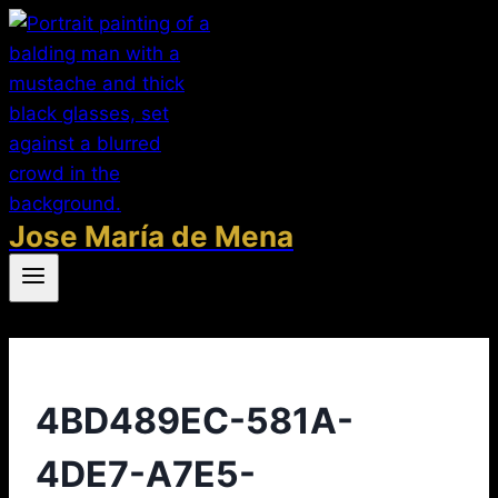
Saltar
al
contenido
Jose María de Mena
4BD489EC-581A-
4DE7-A7E5-