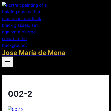
Saltar
al
contenido
Jose María de Mena
002-2