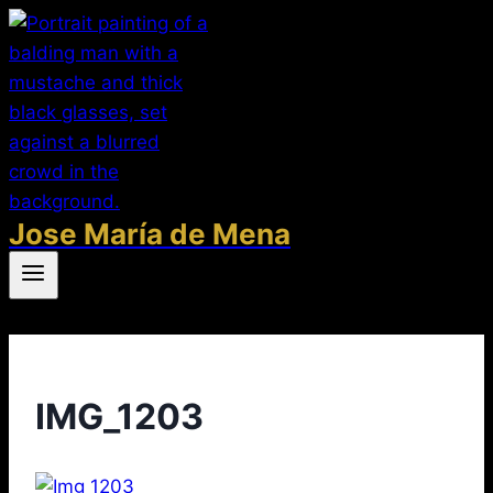
Saltar
al
contenido
Jose María de Mena
IMG_1203